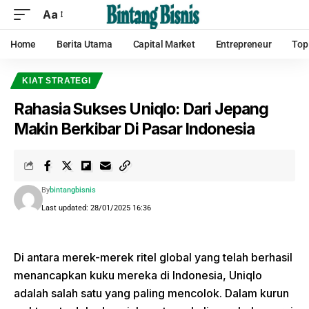
Aa
Home
Berita Utama
Capital Market
Entrepreneur
Top
KIAT STRATEGI
Rahasia Sukses Uniqlo: Dari Jepang
Makin Berkibar Di Pasar Indonesia
By
bintangbisnis
Last updated: 28/01/2025 16:36
Di antara merek-merek ritel global yang telah berhasil
menancapkan kuku mereka di Indonesia, Uniqlo
adalah salah satu yang paling mencolok. Dalam kurun