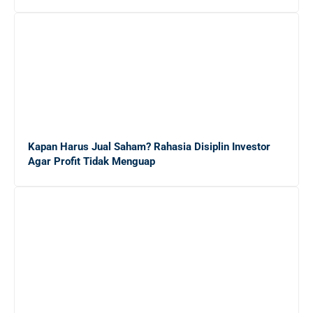
Pilihan Font Terbaik untuk Presentasi Bisnis yang
Memukau di Layar
Gaji Sarjana Fresh Graduate di Jepang: Rincian dalam
Yen dan Rupiah
Kapan Harus Jual Saham? Rahasia Disiplin Investor
5 Alasan Magang Kerja Penting untuk Masa Depan
Agar Profit Tidak Menguap
Karier Mahasiswa
20 Platform Freelance Terbaik untuk Mendapatkan
Side Job dengan Mudah
10 Cara Efektif Mendapatkan Side Job untuk
Menambah Income Anda