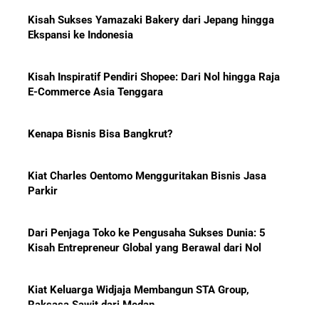
Investor Global dan Alasan di
Baliknya
Kisah Inspiratif Pendiri Shopee: Dari Nol hingga Raja
E-Commerce Asia Tenggara
Kenapa Bisnis Bisa Bangkrut?
Hadiah Piala Dunia 2026: Berapa
Kiat Charles Oentomo Mengguritakan Bisnis Jasa
Bonus yang Diterima Para
Parkir
Pemain?
Dari Penjaga Toko ke Pengusaha Sukses Dunia: 5
Kisah Entrepreneur Global yang Berawal dari Nol
Menanti Solar B50: Mampukah
Kiat Keluarga Widjaja Membangun STA Group,
Menjadi Revolusi Baru Energi
Raksasa Sawit dari Medan
Nasional dan Menekan Impor
BBM?
5 Karakter yang Membuat Bisnis Tidak Pernah Maju,
Wajib Dihindari Pengusaha