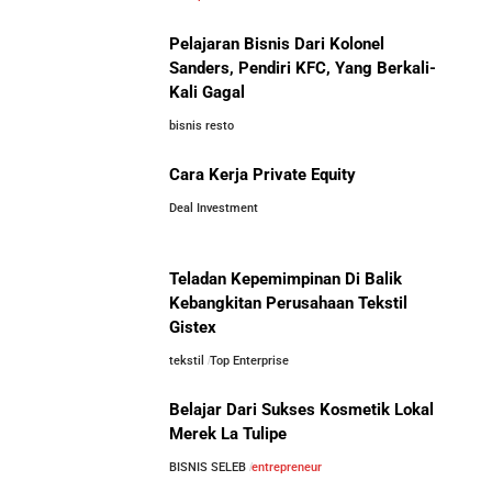
Pelajaran Bisnis Dari Kolonel
Lima Salesman Dunia yang Menjadi Miliarder Sukses
Sanders, Pendiri KFC, Yang Berkali-
Kali Gagal
Kisah Sukses Metrodata Electronics: Raja Bisnis TI
bisnis resto
Yang Berawal Dari Distributor Sederhana
Investor Asing Incar Take Over
Cara Kerja Private Equity
Perusahaan Indonesia Skala
Besar
Deal Investment
Kisah Wardah Group: Dari Usaha Rumahan Jadi
Pemimpin Industri Kecantikan Nasional
Teladan Kepemimpinan Di Balik
Asal-Usul Kekayaan Erick Thohir dan Boy Thohir
Kebangkitan Perusahaan Tekstil
Gistex
tekstil
Top Enterprise
Kisah Sukses Todd Boehly: Cucu Pekerja Pabrik yang
Perbandingan Gaji Tahunan:
Membawa Chelsea FC Juara Dunia
Antara Indonesia, Singapura,
Belajar Dari Sukses Kosmetik Lokal
Jepang, Malaysia, dan Arab Saudi
Merek La Tulipe
Arifin Panigoro: Dari Insinyur Listrik Menjadi Raja
BISNIS SELEB
entrepreneur
Energi Indonesia yang Mendirikan Medco Group