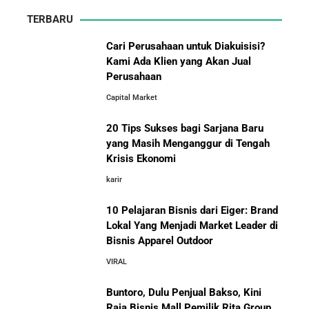
TERBARU
5 Tahun Pertama WhatsApp: Kisah Perintisan,
Perjuangan, dan Keputusan Krusial yang Menentukan
Cari Perusahaan untuk Diakuisisi?
Masa Depan
Kami Ada Klien yang Akan Jual
Perusahaan
10 Situs E-Commerce China
Capital Market
Terbaik untuk Kulakan Barang
Belajar dari Kopi Kenangan: Cara Membangun Resto
Dagangan dengan Harga Murah
Kafe yang Cepat Tumbuh dan Menguntungkan
20 Tips Sukses bagi Sarjana Baru
yang Masih Menganggur di Tengah
Cara Mendirikan Kafe Sukses Seperti Kopi Kenangan,
Krisis Ekonomi
Fore Coffee, dan Tuku: Panduan Lengkap untuk Pemula
karir
10 Pelajaran Bisnis dari Eiger: Brand
Rahasia Sukses Starbucks: Strategi Branding dan
Pengalaman Pelanggan yang Bisa Kamu Tiru
Lokal Yang Menjadi Market Leader di
Bisnis Apparel Outdoor
10 Fakta Unik Tentang On Cloud:
VIRAL
Sepatu yang Sedang Viral di Asia
5 Cara Aman Pindah Kuadran dari Karyawan ke
Entrepreneur Tanpa Bikin Keluarga Kaget & Keuangan
Buntoro, Dulu Penjual Bakso, Kini
Kacau
Raja Bisnis Mall Pemilik Rita Group