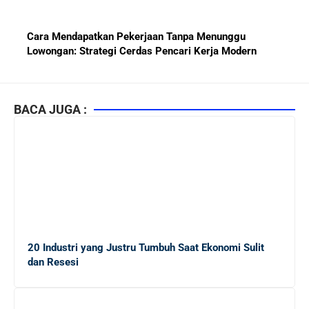
Cara Mendapatkan Pekerjaan Tanpa Menunggu
Lowongan: Strategi Cerdas Pencari Kerja Modern
Kiat Mendapatkan Pekerjaan Tetap di Indonesia 2026
bagi Fresh Graduate
BACA JUGA :
10 Lembaga Sertifikasi IT Paling Terkenal di Dunia dan
Paling Diakui di Indonesia
Menjaga Hubungan Baik dengan Atasan: Kunci Sukses
Karier untuk Pemula
20 Industri yang Justru Tumbuh Saat Ekonomi Sulit
Karier di Perusahaan Multinasional vs Nasional:
dan Resesi
Panduan Lengkap Bagi Pemula di Dunia Kerja