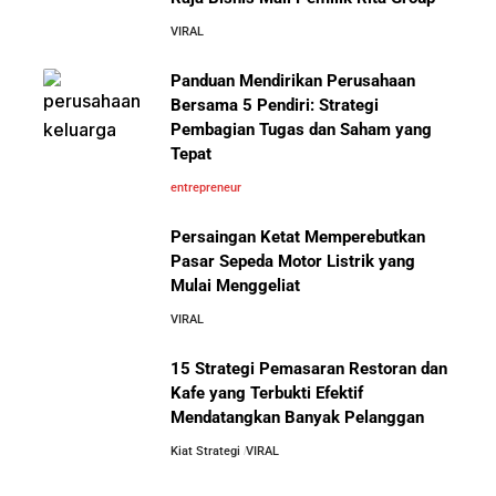
VIRAL
10 Kiat Aman Memulai Bisnis dari Nol: Panduan
Lengkap untuk Pemula
Panduan Mendirikan Perusahaan
Mengenal Onitsuka Tiger: 8 Fakta
Bersama 5 Pendiri: Strategi
Menarik di Balik Sepatu Ikonik
Asal Jepang
Pembagian Tugas dan Saham yang
5 Alasan Kenapa Bekerja di Perusahaan Orang Lain
Tepat
Sebelum Memulai Usaha Sendiri Adalah Langkah
Cerdas
entrepreneur
Persaingan Ketat Memperebutkan
5 Alasan Kenapa Kamu Harus Bekerja di Perusahaan
Pasar Sepeda Motor Listrik yang
Orang Lain Sebelum Bikin Bisnis Sendiri
Mulai Menggeliat
10 Pelajaran Bisnis dari Eiger:
Brand Lokal Yang Menjadi Market
VIRAL
10 Rahasia Dapur Kenapa Perusahaan Besar Makin
Leader di Bisnis Apparel Outdoor
Besar
15 Strategi Pemasaran Restoran dan
Kafe yang Terbukti Efektif
Mendatangkan Banyak Pelanggan
Jurus-Jurus Bisnis UMKM Agar Bertahan Saat Krisis
Ekonomi dan Penjualan Turun
Kiat Strategi
VIRAL