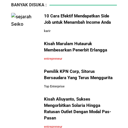
BANYAK DISUKA :
10 Hambatan Utama Pemasaran yang Tidak Bisa
10 Cara Efektif Mendapatkan Side
Diselesaikan oleh AI
Job untuk Menambah Income Anda
karir
Pelajaran Karier dari Lionel
Cara Menggunakan Canva di ChatGPT untuk
Messi: Awal Sulit Bukan
Mendesain Presentasi Secara Cepat dan Mudah
Kisah Marulam Hutauruk
Penghalang Menuju Kesuksesan
Membesarkan Penerbit Erlangga
5 Pelajaran Hidup dari Pendiri Traveloka untuk Anak
entrepreneur
Muda yang Ingin Sukses
Pemilik KPN Corp, Sitorus
Bersaudara Yang Terus Menggurita
Jangan Mau Selamanya Jadi Karyawan! Saatnya
Menjadi Pengusaha dan Mengubah Hidup Anda
Top Enterprise
Kisah Aliuyanto, Sukses
Bisnis-Bisnis dan Pendapatan
Panduan Lengkap Membangun Pasar Ekspor: Cara
Mengorbitkan Solaria Hingga
Achraf Hakimi, Bintang Sepak
UMKM Indonesia Menembus Pasar Global
Ratusan Outlet Dengan Modal Pas-
Bola Asal Maroko yang
Pasan
Menaklukkan Eropa
5 Pengusaha Pribumi Tersukses Dalam Bisnis
entrepreneur