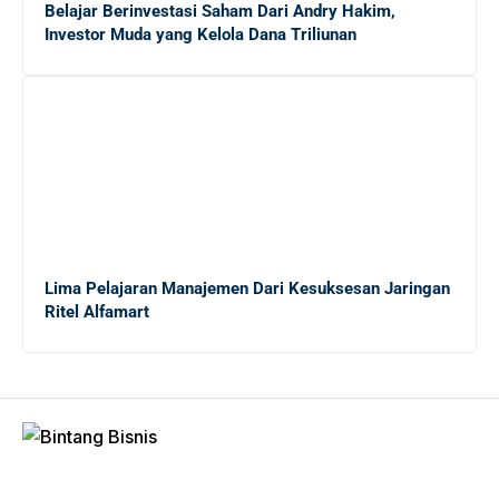
Mengungkap Dunia Freelance: Apakah Ekonomi Gig
Belajar Berinvestasi Saham Dari Andry Hakim,
Tepat untuk Lulusan Baru?
Investor Muda yang Kelola Dana Triliunan
Panduan Lengkap Menghadapi Persaingan Kerja untuk
Fresh Graduate
20 Tips Sukses bagi Sarjana Baru yang Masih
Menganggur di Tengah Krisis Ekonomi
Lima Pelajaran Manajemen Dari Kesuksesan Jaringan
Ritel Alfamart