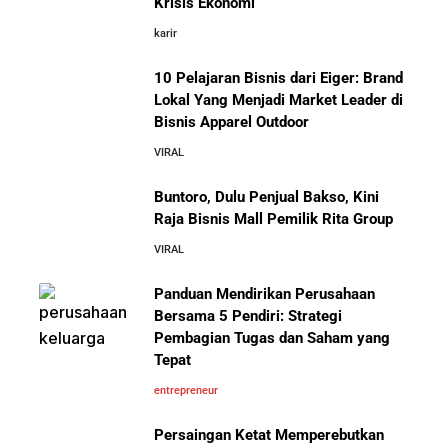
Krisis Ekonomi
Fore Coffee, dan Tuku: Panduan Lengkap untuk Pemula
karir
10 Pelajaran Bisnis dari Eiger: Brand
Rahasia Sukses Starbucks: Strategi Branding dan
Pengalaman Pelanggan yang Bisa Kamu Tiru
Lokal Yang Menjadi Market Leader di
Bisnis Apparel Outdoor
10 Fakta Unik Tentang On Cloud:
VIRAL
Sepatu yang Sedang Viral di Asia
5 Cara Aman Pindah Kuadran dari Karyawan ke
Entrepreneur Tanpa Bikin Keluarga Kaget & Keuangan
Buntoro, Dulu Penjual Bakso, Kini
Kacau
Raja Bisnis Mall Pemilik Rita Group
VIRAL
10 Kiat Aman Memulai Bisnis dari Nol: Panduan
Lengkap untuk Pemula
Panduan Mendirikan Perusahaan
Mengenal Onitsuka Tiger: 8 Fakta
Bersama 5 Pendiri: Strategi
Menarik di Balik Sepatu Ikonik
Asal Jepang
Pembagian Tugas dan Saham yang
5 Alasan Kenapa Bekerja di Perusahaan Orang Lain
Tepat
Sebelum Memulai Usaha Sendiri Adalah Langkah
Cerdas
entrepreneur
Persaingan Ketat Memperebutkan
5 Alasan Kenapa Kamu Harus Bekerja di Perusahaan