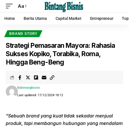
Aa
Home
Berita Utama
Capital Market
Entrepreneur
Top
BRAND STORY
Strategi Pemasaran Mayora: Rahasia
Sukses Kopiko, Torabika, Roma,
Hingga Beng-Beng
By
bintangbisnis
Last updated: 17/12/2024 18:12
“Sebuah brand yang kuat tidak sekadar menjual
produk, tapi membangun hubungan yang mendalam