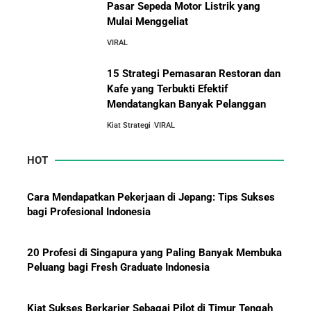
Pasar Sepeda Motor Listrik yang
Orang Lain Sebelum Bikin Bisnis Sendiri
Mulai Menggeliat
10 Pelajaran Bisnis dari Eiger:
Brand Lokal Yang Menjadi Market
VIRAL
10 Rahasia Dapur Kenapa Perusahaan Besar Makin
Leader di Bisnis Apparel Outdoor
Besar
15 Strategi Pemasaran Restoran dan
Kafe yang Terbukti Efektif
Mendatangkan Banyak Pelanggan
Jurus-Jurus Bisnis UMKM Agar Bertahan Saat Krisis
Ekonomi dan Penjualan Turun
Kiat Strategi
VIRAL
HOT
Mengapa Orang Kaya Justru Menambah Aset Saat
Krisis Ekonomi
Cara Mendapatkan Pekerjaan di Jepang: Tips Sukses
bagi Profesional Indonesia
20 Profesi di Singapura yang Paling Banyak Membuka
Peluang bagi Fresh Graduate Indonesia
Kiat Sukses Berkarier Sebagai Pilot di Timur Tengah