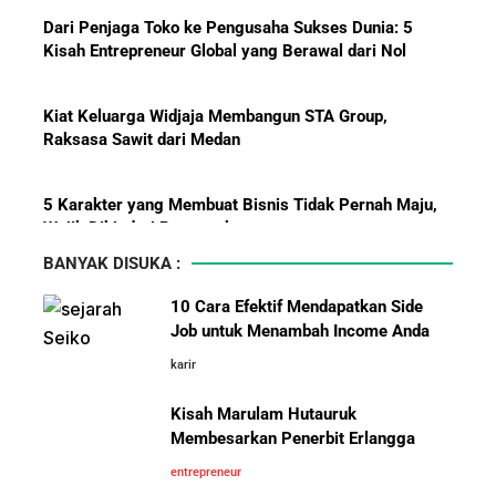
Dari Penjaga Toko ke Pengusaha Sukses Dunia: 5
Kisah Entrepreneur Global yang Berawal dari Nol
Menanti Solar B50: Mampukah
Kiat Keluarga Widjaja Membangun STA Group,
Menjadi Revolusi Baru Energi
Raksasa Sawit dari Medan
Nasional dan Menekan Impor
BBM?
5 Karakter yang Membuat Bisnis Tidak Pernah Maju,
Wajib Dihindari Pengusaha
BANYAK DISUKA :
10 Hambatan Utama Pemasaran yang Tidak Bisa
10 Cara Efektif Mendapatkan Side
Diselesaikan oleh AI
Job untuk Menambah Income Anda
karir
Pelajaran Karier dari Lionel
Cara Menggunakan Canva di ChatGPT untuk
Messi: Awal Sulit Bukan
Mendesain Presentasi Secara Cepat dan Mudah
Kisah Marulam Hutauruk
Penghalang Menuju Kesuksesan
Membesarkan Penerbit Erlangga
5 Pelajaran Hidup dari Pendiri Traveloka untuk Anak
entrepreneur
Muda yang Ingin Sukses