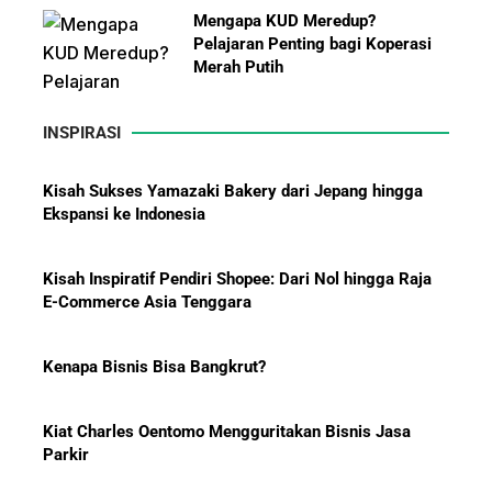
Mengapa KUD Meredup?
Pelajaran Penting bagi Koperasi
Merah Putih
INSPIRASI
Kisah Sukses Yamazaki Bakery dari Jepang hingga
Ekspansi ke Indonesia
10 Bisnis yang Paling Diburu
Investor Global dan Alasan di
Baliknya
Kisah Inspiratif Pendiri Shopee: Dari Nol hingga Raja
E-Commerce Asia Tenggara
Kenapa Bisnis Bisa Bangkrut?
Hadiah Piala Dunia 2026: Berapa
Kiat Charles Oentomo Mengguritakan Bisnis Jasa
Bonus yang Diterima Para
Parkir
Pemain?