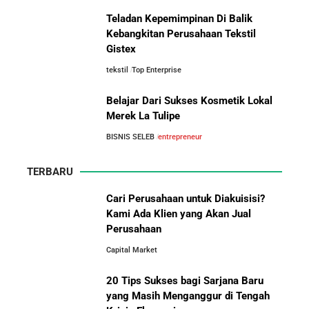
Teladan Kepemimpinan Di Balik
Asal-Usul Kekayaan Erick Thohir dan Boy Thohir
Kebangkitan Perusahaan Tekstil
Gistex
tekstil
Top Enterprise
Kisah Sukses Todd Boehly: Cucu Pekerja Pabrik yang
Perbandingan Gaji Tahunan:
Membawa Chelsea FC Juara Dunia
Antara Indonesia, Singapura,
Belajar Dari Sukses Kosmetik Lokal
Jepang, Malaysia, dan Arab Saudi
Merek La Tulipe
Arifin Panigoro: Dari Insinyur Listrik Menjadi Raja
BISNIS SELEB
entrepreneur
Energi Indonesia yang Mendirikan Medco Group
TERBARU
5 Tahun Pertama WhatsApp: Kisah Perintisan,
Perjuangan, dan Keputusan Krusial yang Menentukan
Cari Perusahaan untuk Diakuisisi?
Masa Depan
Kami Ada Klien yang Akan Jual
Perusahaan
10 Situs E-Commerce China
Capital Market
Terbaik untuk Kulakan Barang
Belajar dari Kopi Kenangan: Cara Membangun Resto
Dagangan dengan Harga Murah
Kafe yang Cepat Tumbuh dan Menguntungkan
20 Tips Sukses bagi Sarjana Baru
yang Masih Menganggur di Tengah
Cara Mendirikan Kafe Sukses Seperti Kopi Kenangan,