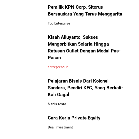
Pemilik KPN Corp, Sitorus
Bersaudara Yang Terus Menggurita
Jangan Mau Selamanya Jadi Karyawan! Saatnya
Menjadi Pengusaha dan Mengubah Hidup Anda
Top Enterprise
Kisah Aliuyanto, Sukses
Bisnis-Bisnis dan Pendapatan
Panduan Lengkap Membangun Pasar Ekspor: Cara
Mengorbitkan Solaria Hingga
Achraf Hakimi, Bintang Sepak
UMKM Indonesia Menembus Pasar Global
Ratusan Outlet Dengan Modal Pas-
Bola Asal Maroko yang
Pasan
Menaklukkan Eropa
5 Pengusaha Pribumi Tersukses Dalam Bisnis
entrepreneur
Pelajaran Bisnis Dari Kolonel
Lima Salesman Dunia yang Menjadi Miliarder Sukses
Sanders, Pendiri KFC, Yang Berkali-
Kali Gagal
Kisah Sukses Metrodata Electronics: Raja Bisnis TI
bisnis resto
Yang Berawal Dari Distributor Sederhana
Investor Asing Incar Take Over
Cara Kerja Private Equity
Perusahaan Indonesia Skala
Besar
Deal Investment
Kisah Wardah Group: Dari Usaha Rumahan Jadi
Pemimpin Industri Kecantikan Nasional