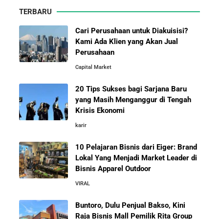
Leader di Bisnis Apparel Outdoor
TERBARU
Arifin Panigoro: Dari Insinyur Listrik Menjadi Raja
Energi Indonesia yang Mendirikan Medco Group
Cari Perusahaan untuk Diakuisisi?
Kami Ada Klien yang Akan Jual
Perusahaan
5 Tahun Pertama WhatsApp: Kisah Perintisan,
Capital Market
Perjuangan, dan Keputusan Krusial yang Menentukan
Masa Depan
20 Tips Sukses bagi Sarjana Baru
yang Masih Menganggur di Tengah
Belajar dari Kopi Kenangan: Cara Membangun Resto
Krisis Ekonomi
Kafe yang Cepat Tumbuh dan Menguntungkan
karir
10 Pelajaran Bisnis dari Eiger: Brand
Cara Mendirikan Kafe Sukses Seperti Kopi Kenangan,
Fore Coffee, dan Tuku: Panduan Lengkap untuk Pemula
Lokal Yang Menjadi Market Leader di
Bisnis Apparel Outdoor
VIRAL
Rahasia Sukses Starbucks: Strategi Branding dan
Pengalaman Pelanggan yang Bisa Kamu Tiru
Buntoro, Dulu Penjual Bakso, Kini
Raja Bisnis Mall Pemilik Rita Group