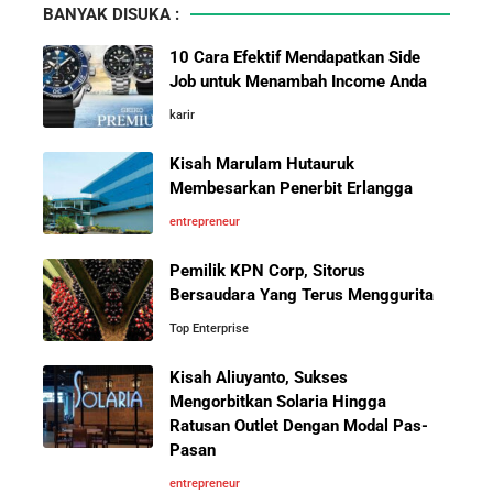
BANYAK DISUKA :
Menaklukkan Eropa
Bermula Dari Sebuah Klinik Kecil, Group Sismadi Kini
10 Cara Efektif Mendapatkan Side
Makin Berkibar Di Bisnis Kesehatan
Job untuk Menambah Income Anda
Investor Asing Incar Take Over
karir
10 Hambatan Utama Pemasaran yang Tidak Bisa
Perusahaan Indonesia Skala
Diselesaikan oleh AI
Besar
Kisah Marulam Hutauruk
Membesarkan Penerbit Erlangga
Cara Menggunakan Canva di ChatGPT untuk
entrepreneur
Mendesain Presentasi Secara Cepat dan Mudah
Pemilik KPN Corp, Sitorus
Perbandingan Gaji Tahunan:
Bersaudara Yang Terus Menggurita
Antara Indonesia, Singapura,
5 Pelajaran Hidup dari Pendiri Traveloka untuk Anak
Jepang, Malaysia, dan Arab Saudi
Muda yang Ingin Sukses
Top Enterprise
Kisah Aliuyanto, Sukses
Jangan Mau Selamanya Jadi Karyawan! Saatnya
Mengorbitkan Solaria Hingga
Menjadi Pengusaha dan Mengubah Hidup Anda
Ratusan Outlet Dengan Modal Pas-
Pasan
10 Situs E-Commerce China
Terbaik untuk Kulakan Barang
Panduan Lengkap Membangun Pasar Ekspor: Cara
entrepreneur