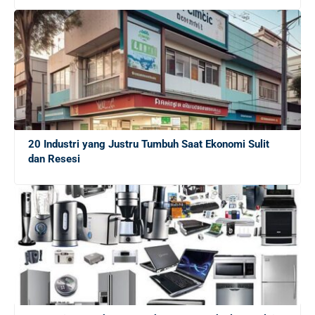
Pilihan Font Terbaik untuk Presentasi Bisnis yang
Memukau di Layar
Gaji Sarjana Fresh Graduate di Jepang: Rincian dalam
Yen dan Rupiah
20 Industri yang Justru Tumbuh Saat Ekonomi Sulit
5 Alasan Magang Kerja Penting untuk Masa Depan
dan Resesi
Karier Mahasiswa
20 Platform Freelance Terbaik untuk Mendapatkan
Side Job dengan Mudah
10 Cara Efektif Mendapatkan Side Job untuk
Menambah Income Anda