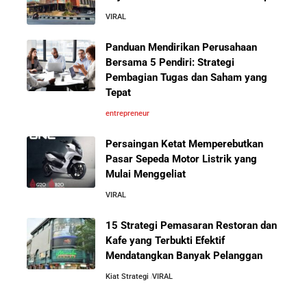
5 Cara Aman Pindah Kuadran dari Karyawan ke
VIRAL
Entrepreneur Tanpa Bikin Keluarga Kaget & Keuangan
Kacau
Panduan Mendirikan Perusahaan
Bersama 5 Pendiri: Strategi
Pembagian Tugas dan Saham yang
10 Kiat Aman Memulai Bisnis dari Nol: Panduan
Tepat
Lengkap untuk Pemula
entrepreneur
5 Alasan Kenapa Bekerja di Perusahaan Orang Lain
Persaingan Ketat Memperebutkan
Sebelum Memulai Usaha Sendiri Adalah Langkah
Pasar Sepeda Motor Listrik yang
Cerdas
Mulai Menggeliat
VIRAL
5 Alasan Kenapa Kamu Harus Bekerja di Perusahaan
Orang Lain Sebelum Bikin Bisnis Sendiri
15 Strategi Pemasaran Restoran dan
Kafe yang Terbukti Efektif
Mendatangkan Banyak Pelanggan
Jurus-Jurus Bisnis UMKM Agar Bertahan Saat Krisis
Ekonomi dan Penjualan Turun
Kiat Strategi
VIRAL