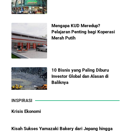
Mengapa KUD Meredup?
Pelajaran Penting bagi Koperasi
Merah Putih
10 Bisnis yang Paling Diburu
Investor Global dan Alasan di
Baliknya
INSPIRASI
Hadiah Piala Dunia 2026: Berapa
Kisah Sukses Yamazaki Bakery dari Jepang hingga
Bonus yang Diterima Para
Ekspansi ke Indonesia
Pemain?