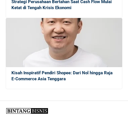
Mengungkap Dunia Freelance: Apakah Ekonomi Gig
Strategi Perusahaan Bertahan Saat Cash Flow Mulai
Tepat untuk Lulusan Baru?
Ketat di Tengah Krisis Ekonomi
Panduan Lengkap Menghadapi Persaingan Kerja untuk
Fresh Graduate
20 Tips Sukses bagi Sarjana Baru yang Masih
Menganggur di Tengah Krisis Ekonomi
Kisah Inspiratif Pendiri Shopee: Dari Nol hingga Raja
E-Commerce Asia Tenggara