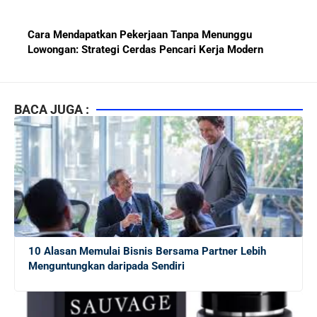
Cara Mendapatkan Pekerjaan Tanpa Menunggu
Lowongan: Strategi Cerdas Pencari Kerja Modern
Kiat Mendapatkan Pekerjaan Tetap di Indonesia 2026
bagi Fresh Graduate
BACA JUGA :
10 Lembaga Sertifikasi IT Paling Terkenal di Dunia dan
Paling Diakui di Indonesia
Menjaga Hubungan Baik dengan Atasan: Kunci Sukses
Karier untuk Pemula
10 Alasan Memulai Bisnis Bersama Partner Lebih
Karier di Perusahaan Multinasional vs Nasional:
Menguntungkan daripada Sendiri
Panduan Lengkap Bagi Pemula di Dunia Kerja