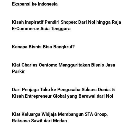
Kisah Inspiratif Pendiri Shopee: Dari Nol hingga Raja
E-Commerce Asia Tenggara
Menanti Solar B50: Mampukah
Kenapa Bisnis Bisa Bangkrut?
Menjadi Revolusi Baru Energi
Nasional dan Menekan Impor
BBM?
Kiat Charles Oentomo Mengguritakan Bisnis Jasa
Parkir
Dari Penjaga Toko ke Pengusaha Sukses Dunia: 5
Pelajaran Karier dari Lionel
Kisah Entrepreneur Global yang Berawal dari Nol
Messi: Awal Sulit Bukan
Penghalang Menuju Kesuksesan
Kiat Keluarga Widjaja Membangun STA Group,
Raksasa Sawit dari Medan
Bisnis-Bisnis dan Pendapatan
5 Karakter yang Membuat Bisnis Tidak Pernah Maju,
Achraf Hakimi, Bintang Sepak
Wajib Dihindari Pengusaha
Bola Asal Maroko yang