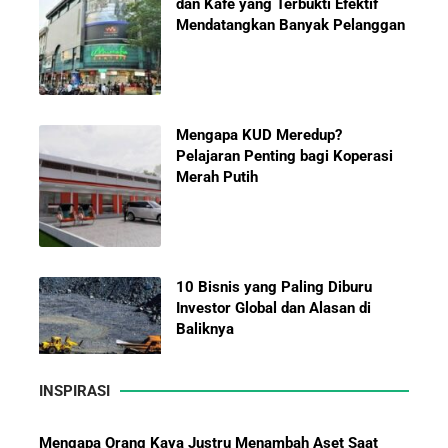
dan Kafe yang Terbukti Efektif
Mendatangkan Banyak Pelanggan
Mengapa KUD Meredup?
Pelajaran Penting bagi Koperasi
Merah Putih
10 Bisnis yang Paling Diburu
Investor Global dan Alasan di
Baliknya
INSPIRASI
Hadiah Piala Dunia 2026: Berapa
Kisah Sukses Yamazaki Bakery dari Jepang hingga