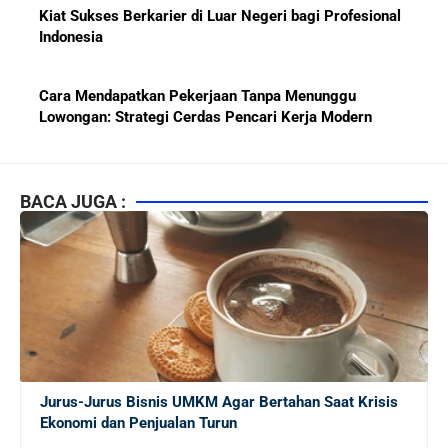
Kiat Sukses Berkarier di Luar Negeri bagi Profesional
Indonesia
Cara Mendapatkan Pekerjaan Tanpa Menunggu
Lowongan: Strategi Cerdas Pencari Kerja Modern
Kiat Mendapatkan Pekerjaan Tetap di Indonesia 2026
bagi Fresh Graduate
BACA JUGA :
10 Lembaga Sertifikasi IT Paling Terkenal di Dunia dan
Paling Diakui di Indonesia
Menjaga Hubungan Baik dengan Atasan: Kunci Sukses
Karier untuk Pemula
Jurus-Jurus Bisnis UMKM Agar Bertahan Saat Krisis
Karier di Perusahaan Multinasional vs Nasional:
Ekonomi dan Penjualan Turun
Panduan Lengkap Bagi Pemula di Dunia Kerja