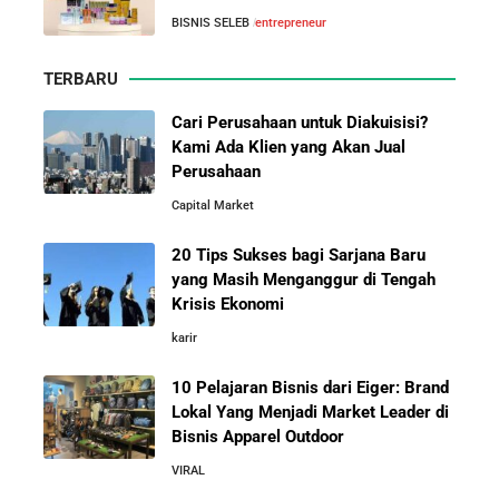
Kisah Sukses Todd Boehly: Cucu Pekerja Pabrik yang
10 Pelajaran Bisnis dari Eiger:
BISNIS SELEB
entrepreneur
Membawa Chelsea FC Juara Dunia
Brand Lokal Yang Menjadi Market
Leader di Bisnis Apparel Outdoor
TERBARU
Arifin Panigoro: Dari Insinyur Listrik Menjadi Raja
Energi Indonesia yang Mendirikan Medco Group
Cari Perusahaan untuk Diakuisisi?
Kami Ada Klien yang Akan Jual
Perusahaan
5 Tahun Pertama WhatsApp: Kisah Perintisan,
Capital Market
Perjuangan, dan Keputusan Krusial yang Menentukan
Masa Depan
20 Tips Sukses bagi Sarjana Baru
yang Masih Menganggur di Tengah
Belajar dari Kopi Kenangan: Cara Membangun Resto
Krisis Ekonomi
Kafe yang Cepat Tumbuh dan Menguntungkan
karir
10 Pelajaran Bisnis dari Eiger: Brand
Cara Mendirikan Kafe Sukses Seperti Kopi Kenangan,
Fore Coffee, dan Tuku: Panduan Lengkap untuk Pemula
Lokal Yang Menjadi Market Leader di
Bisnis Apparel Outdoor
VIRAL
Rahasia Sukses Starbucks: Strategi Branding dan