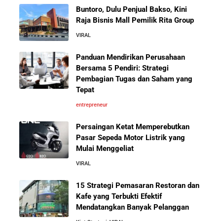
Pengalaman Pelanggan yang Bisa Kamu Tiru
Buntoro, Dulu Penjual Bakso, Kini
Raja Bisnis Mall Pemilik Rita Group
5 Cara Aman Pindah Kuadran dari Karyawan ke
VIRAL
Entrepreneur Tanpa Bikin Keluarga Kaget & Keuangan
Kacau
Panduan Mendirikan Perusahaan
Bersama 5 Pendiri: Strategi
Pembagian Tugas dan Saham yang
10 Kiat Aman Memulai Bisnis dari Nol: Panduan
Tepat
Lengkap untuk Pemula
entrepreneur
5 Alasan Kenapa Bekerja di Perusahaan Orang Lain
Persaingan Ketat Memperebutkan
Sebelum Memulai Usaha Sendiri Adalah Langkah
Pasar Sepeda Motor Listrik yang
Cerdas
Mulai Menggeliat
VIRAL
5 Alasan Kenapa Kamu Harus Bekerja di Perusahaan
Orang Lain Sebelum Bikin Bisnis Sendiri
15 Strategi Pemasaran Restoran dan
Kafe yang Terbukti Efektif
Mendatangkan Banyak Pelanggan
Jurus-Jurus Bisnis UMKM Agar Bertahan Saat Krisis
Ekonomi dan Penjualan Turun