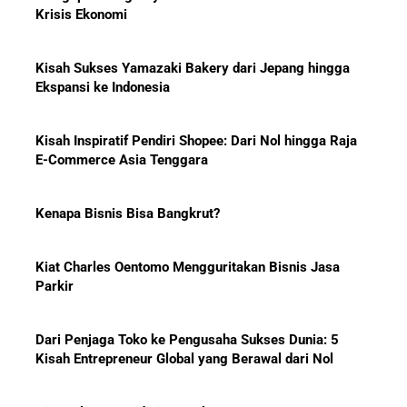
Bonus yang Diterima Para
Ekspansi ke Indonesia
Pemain?
Kisah Inspiratif Pendiri Shopee: Dari Nol hingga Raja
E-Commerce Asia Tenggara
Menanti Solar B50: Mampukah
Kenapa Bisnis Bisa Bangkrut?
Menjadi Revolusi Baru Energi
Nasional dan Menekan Impor
BBM?
Kiat Charles Oentomo Mengguritakan Bisnis Jasa
Parkir
Dari Penjaga Toko ke Pengusaha Sukses Dunia: 5
Pelajaran Karier dari Lionel
Kisah Entrepreneur Global yang Berawal dari Nol
Messi: Awal Sulit Bukan
Penghalang Menuju Kesuksesan
Kiat Keluarga Widjaja Membangun STA Group,
Raksasa Sawit dari Medan
Bisnis-Bisnis dan Pendapatan