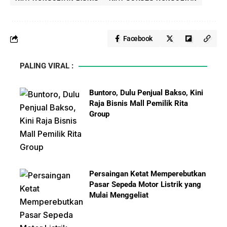
Facebook
PALING VIRAL :
Buntoro, Dulu Penjual Bakso, Kini
Raja Bisnis Mall Pemilik Rita
Group
Persaingan Ketat Memperebutkan
Pasar Sepeda Motor Listrik yang
Mulai Menggeliat