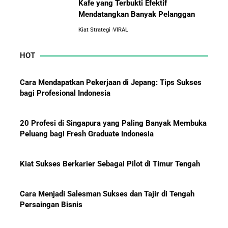
Kafe yang Terbukti Efektif
Mendatangkan Banyak Pelanggan
Jurus-Jurus Bisnis UMKM Agar Bertahan Saat Krisis
Ekonomi dan Penjualan Turun
Kiat Strategi
VIRAL
HOT
Mengapa Orang Kaya Justru Menambah Aset Saat
Krisis Ekonomi
Cara Mendapatkan Pekerjaan di Jepang: Tips Sukses
bagi Profesional Indonesia
20 Profesi di Singapura yang Paling Banyak Membuka
Peluang bagi Fresh Graduate Indonesia
Kiat Sukses Berkarier Sebagai Pilot di Timur Tengah
Cara Menjadi Salesman Sukses dan Tajir di Tengah
Persaingan Bisnis