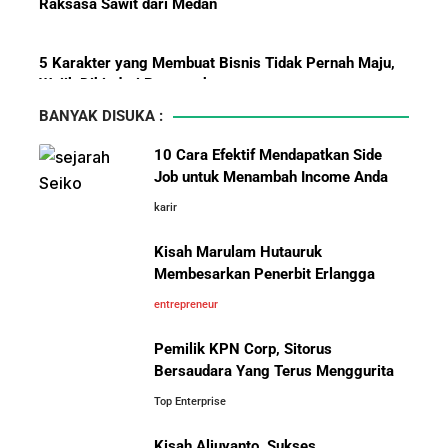
Menjadi Revolusi Baru Energi
Raksasa Sawit dari Medan
Nasional dan Menekan Impor
BBM?
5 Karakter yang Membuat Bisnis Tidak Pernah Maju,
Wajib Dihindari Pengusaha
BANYAK DISUKA :
10 Hambatan Utama Pemasaran yang Tidak Bisa
10 Cara Efektif Mendapatkan Side
Diselesaikan oleh AI
Job untuk Menambah Income Anda
karir
Pelajaran Karier dari Lionel
Cara Menggunakan Canva di ChatGPT untuk
Messi: Awal Sulit Bukan
Mendesain Presentasi Secara Cepat dan Mudah
Kisah Marulam Hutauruk
Penghalang Menuju Kesuksesan
Membesarkan Penerbit Erlangga
5 Pelajaran Hidup dari Pendiri Traveloka untuk Anak
entrepreneur
Muda yang Ingin Sukses
Pemilik KPN Corp, Sitorus
Bersaudara Yang Terus Menggurita
Jangan Mau Selamanya Jadi Karyawan! Saatnya
Menjadi Pengusaha dan Mengubah Hidup Anda
Top Enterprise
Kisah Aliuyanto, Sukses