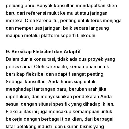
peluang baru. Banyak konsultan mendapatkan klien
baru dari referensi mulut ke mulut atau jaringan
mereka. Oleh karena itu, penting untuk terus menjaga
dan memperluas jaringan, baik secara langsung
maupun melalui platform seperti LinkedIn.
9. Bersikap Fleksibel dan Adaptif
Dalam dunia konsultasi, tidak ada dua proyek yang
persis sama. Oleh karena itu, kemampuan untuk
bersikap fleksibel dan adaptif sangat penting.
Sebagai konsultan, Anda harus siap untuk
menghadapi tantangan baru, berubah arah jika
diperlukan, dan menyesuaikan pendekatan Anda
sesuai dengan situasi spesifik yang dihadapi klien.
Fleksibilitas ini juga mencakup kemampuan untuk
bekerja dengan berbagai tipe klien, dari berbagai
latar belakang industri dan ukuran bisnis yang