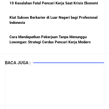
10 Kesalahan Fatal Pencari Kerja Saat Krisis Ekonomi
Kiat Sukses Berkarier di Luar Negeri bagi Profesional
Indonesia
Cara Mendapatkan Pekerjaan Tanpa Menunggu
Lowongan: Strategi Cerdas Pencari Kerja Modern
Kiat Mendapatkan Pekerjaan Tetap di Indonesia 2026
bagi Fresh Graduate
BACA JUGA :
10 Lembaga Sertifikasi IT Paling Terkenal di Dunia dan
Paling Diakui di Indonesia
Menjaga Hubungan Baik dengan Atasan: Kunci Sukses
Karier untuk Pemula