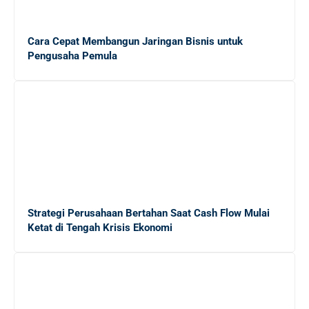
Wawancara Kerja
Cara Cepat Membangun Jaringan Bisnis untuk
Cara Halus Menolak Perintah Atasan yang Salah: 10
Pengusaha Pemula
Strategi Efektif
Pilihan Font Terbaik untuk Presentasi Bisnis yang
Memukau di Layar
Gaji Sarjana Fresh Graduate di Jepang: Rincian dalam
Yen dan Rupiah
Strategi Perusahaan Bertahan Saat Cash Flow Mulai
5 Alasan Magang Kerja Penting untuk Masa Depan
Ketat di Tengah Krisis Ekonomi
Karier Mahasiswa
20 Platform Freelance Terbaik untuk Mendapatkan
Side Job dengan Mudah