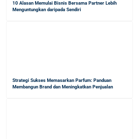
10 Alasan Memulai Bisnis Bersama Partner Lebih
Karier di Perusahaan Multinasional vs Nasional:
Menguntungkan daripada Sendiri
Panduan Lengkap Bagi Pemula di Dunia Kerja
Mengapa Karier di Perusahaan Multinasional Lebih
Menjanjikan daripada di Konglomerasi Lokal ?
Pantas Saja Banyak yang Kabur ke Jepang: Gaji
Karyawan Lulusan SLTA Bisa Tembus Rp 39 Juta Per
Bulan!
Strategi Sukses Memasarkan Parfum: Panduan
Membangun Brand dan Meningkatkan Penjualan
Mau Langsung Diterima Kerja Setelah Wisuda?
Terapkan 11 Strategi Ini!
Jangan Menyerah! Tips Tetap Semangat Mencari Kerja
Meski Berkali-Kali Ditolak
10 Cara Meyakinkan Pewawancara dan Sukses di