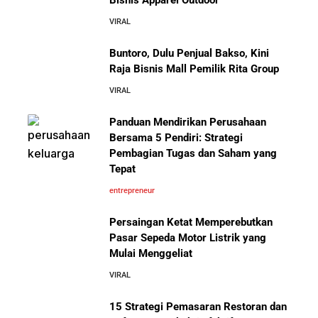
Bisnis Apparel Outdoor
10 Fakta Unik Tentang On Cloud:
VIRAL
Sepatu yang Sedang Viral di Asia
5 Cara Aman Pindah Kuadran dari Karyawan ke
Entrepreneur Tanpa Bikin Keluarga Kaget & Keuangan
Buntoro, Dulu Penjual Bakso, Kini
Kacau
Raja Bisnis Mall Pemilik Rita Group
VIRAL
10 Kiat Aman Memulai Bisnis dari Nol: Panduan
Lengkap untuk Pemula
Panduan Mendirikan Perusahaan
Mengenal Onitsuka Tiger: 8 Fakta
Bersama 5 Pendiri: Strategi
Menarik di Balik Sepatu Ikonik
Asal Jepang
Pembagian Tugas dan Saham yang
5 Alasan Kenapa Bekerja di Perusahaan Orang Lain
Tepat
Sebelum Memulai Usaha Sendiri Adalah Langkah
Cerdas
entrepreneur
Persaingan Ketat Memperebutkan
5 Alasan Kenapa Kamu Harus Bekerja di Perusahaan
Pasar Sepeda Motor Listrik yang
Orang Lain Sebelum Bikin Bisnis Sendiri
Mulai Menggeliat
10 Pelajaran Bisnis dari Eiger:
Brand Lokal Yang Menjadi Market
VIRAL
10 Rahasia Dapur Kenapa Perusahaan Besar Makin
Leader di Bisnis Apparel Outdoor
Besar
15 Strategi Pemasaran Restoran dan