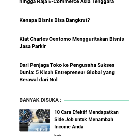
Kenapa Bisnis Bisa Bangkrut?
Menekan Impor BBM?
Kiat Charles Oentomo Mengguritakan Bisnis
Pelajaran Karier dari Lionel
Jasa Parkir
Messi: Awal Sulit Bukan
Penghalang Menuju
Dari Penjaga Toko ke Pengusaha Sukses
Kesuksesan
Dunia: 5 Kisah Entrepreneur Global yang
Berawal dari Nol
Bisnis-Bisnis dan
Pendapatan Achraf Hakimi,
Kiat Keluarga Widjaja Membangun STA Group,
Bintang Sepak Bola Asal
Raksasa Sawit dari Medan
Maroko yang Menaklukkan
Eropa
BANYAK DISUKA :
5 Karakter yang Membuat Bisnis Tidak Pernah
10 Cara Efektif Mendapatkan
Maju, Wajib Dihindari Pengusaha
Investor Asing Incar Take
Side Job untuk Menambah
Over Perusahaan Indonesia
Income Anda
10 Hambatan Utama Pemasaran yang Tidak
Skala Besar
karir