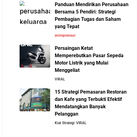
Panduan Mendirikan Perusahaan
Cara Mendirikan Kafe Sukses Seperti Kopi
Bersama 5 Pendiri: Strategi
Kenangan, Fore Coffee, dan Tuku: Panduan
Pembagian Tugas dan Saham
Lengkap untuk Pemula
yang Tepat
entrepreneur
Rahasia Sukses Starbucks: Strategi Branding
dan Pengalaman Pelanggan yang Bisa Kamu
Persaingan Ketat
Tiru
Memperebutkan Pasar Sepeda
Motor Listrik yang Mulai
Menggeliat
5 Cara Aman Pindah Kuadran dari Karyawan
ke Entrepreneur Tanpa Bikin Keluarga Kaget &
VIRAL
Keuangan Kacau
15 Strategi Pemasaran Restoran
dan Kafe yang Terbukti Efektif
10 Kiat Aman Memulai Bisnis dari Nol:
Mendatangkan Banyak
Panduan Lengkap untuk Pemula
Pelanggan
Kiat Strategi
VIRAL
5 Alasan Kenapa Bekerja di Perusahaan Orang