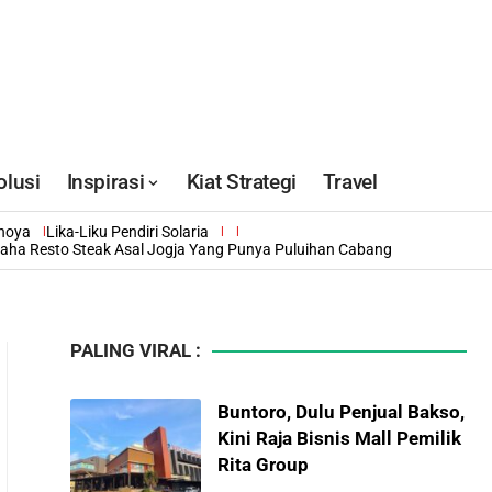
olusi
Inspirasi
Kiat Strategi
Travel
inoya
Lika-Liku Pendiri Solaria
saha Resto Steak Asal Jogja Yang Punya Puluihan Cabang
PALING VIRAL :
Buntoro, Dulu Penjual Bakso,
Kini Raja Bisnis Mall Pemilik
Rita Group