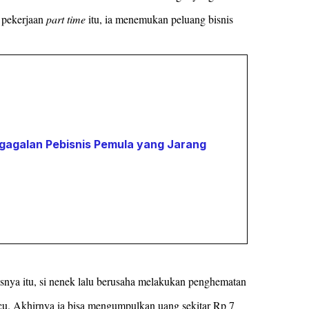
i pekerjaan
part time
itu, ia menemukan peluang bisnis
gagalan Pebisnis Pemula yang Jarang
nya itu, si nenek lalu berusaha melakukan penghematan
u. Akhirnya ia bisa mengumpulkan uang sekitar Rp 7