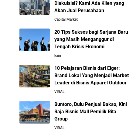
Diakuisisi? Kami Ada Klien yang
Kisah Sukses Todd Boehly: Cucu Pekerja
Akan Jual Perusahaan
Pabrik yang Membawa Chelsea FC Juara
Capital Market
Dunia
20 Tips Sukses bagi Sarjana Baru
yang Masih Menganggur di
Arifin Panigoro: Dari Insinyur Listrik Menjadi
Tengah Krisis Ekonomi
Raja Energi Indonesia yang Mendirikan Medco
Group
karir
10 Pelajaran Bisnis dari Eiger:
5 Tahun Pertama WhatsApp: Kisah Perintisan,
Brand Lokal Yang Menjadi Market
Perjuangan, dan Keputusan Krusial yang
Leader di Bisnis Apparel Outdoor
Menentukan Masa Depan
VIRAL
Buntoro, Dulu Penjual Bakso, Kini
Belajar dari Kopi Kenangan: Cara Membangun
Raja Bisnis Mall Pemilik Rita
Resto Kafe yang Cepat Tumbuh dan
Group
Menguntungkan
VIRAL