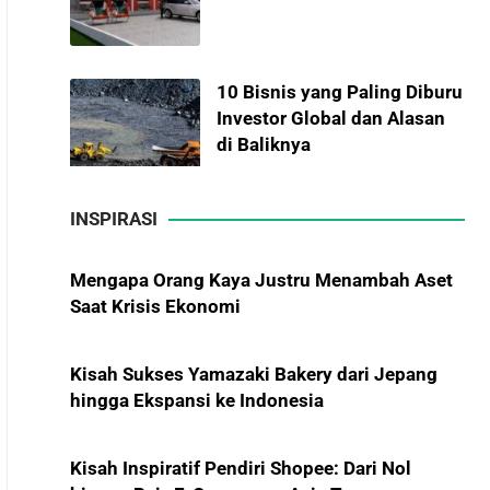
10 Bisnis yang Paling Diburu
Investor Global dan Alasan
di Baliknya
Mengapa Orang Kaya Justru Menambah Aset
INSPIRASI
Saat Krisis Ekonomi
Hadiah Piala Dunia 2026:
Berapa Bonus yang Diterima
Para Pemain?
Kisah Sukses Yamazaki Bakery dari Jepang
hingga Ekspansi ke Indonesia
Kisah Inspiratif Pendiri Shopee: Dari Nol
Menanti Solar B50:
hingga Raja E-Commerce Asia Tenggara
Mampukah Menjadi Revolusi
Baru Energi Nasional dan