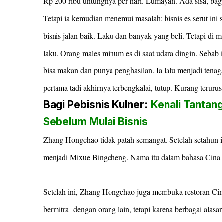
Rp 200 ribu untungnya per hari. Lumayan. Ada sisa, bag
Tetapi ia kemudian menemui masalah: bisnis es serut ini
bisnis jalan baik. Laku dan banyak yang beli. Tetapi di 
laku. Orang males minum es di saat udara dingin. Sebab i
bisa makan dan punya penghasilan. Ia lalu menjadi tenaga
pertama tadi akhirnya terbengkalai, tutup. Kurang terurus
Bagi Pebisnis Kulner:
Kenali Tantan
Sebelum Mulai Bisnis
Zhang Hongchao tidak patah semangat. Setelah setahun
menjadi Mixue Bingcheng. Nama itu dalam bahasa Cina be
Setelah ini, Zhang Hongchao juga membuka restoran Ci
bermitra dengan orang lain, tetapi karena berbagai alasa