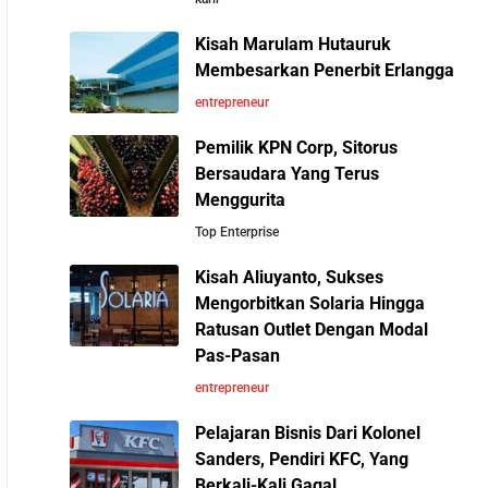
Bisa Diselesaikan oleh AI
Kisah Marulam Hutauruk
Membesarkan Penerbit Erlangga
Cara Menggunakan Canva di ChatGPT untuk
Perbandingan Gaji Tahunan:
entrepreneur
Mendesain Presentasi Secara Cepat dan
Antara Indonesia, Singapura,
Mudah
Pemilik KPN Corp, Sitorus
Jepang, Malaysia, dan Arab
Bersaudara Yang Terus
Saudi
5 Pelajaran Hidup dari Pendiri Traveloka untuk
Menggurita
Anak Muda yang Ingin Sukses
Top Enterprise
10 Situs E-Commerce China
Kisah Aliuyanto, Sukses
Terbaik untuk Kulakan
Jangan Mau Selamanya Jadi Karyawan!
Mengorbitkan Solaria Hingga
Barang Dagangan dengan
Saatnya Menjadi Pengusaha dan Mengubah
Ratusan Outlet Dengan Modal
Harga Murah
Hidup Anda
Pas-Pasan
entrepreneur
Panduan Lengkap Membangun Pasar Ekspor:
10 Fakta Unik Tentang On
Pelajaran Bisnis Dari Kolonel
Cara UMKM Indonesia Menembus Pasar
Cloud: Sepatu yang Sedang
Sanders, Pendiri KFC, Yang
Global
Viral di Asia
Berkali-Kali Gagal