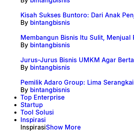
By
bintangbisnis
Kisah Sukses Buntoro: Dari Anak Penj
By
bintangbisnis
Membangun Bisnis Itu Sulit, Menjual 
By
bintangbisnis
Jurus-Jurus Bisnis UMKM Agar Berta
By
bintangbisnis
Pemilik Adaro Group: Lima Serangka
By
bintangbisnis
Top Enterprise
Startup
Tool Solusi
Inspirasi
Inspirasi
Show More