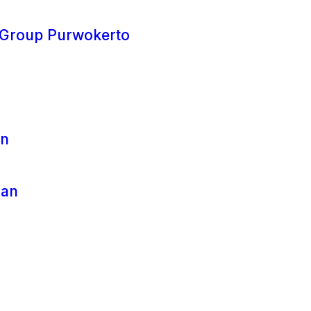
l Group Purwokerto
un
uan