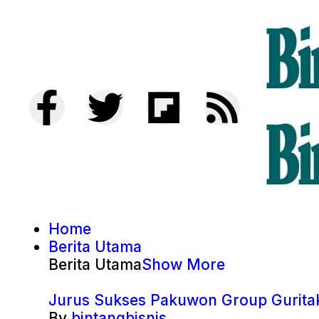
Home
Berita Utama
Berita Utama
Show More
Jurus Sukses Pakuwon Group Guritak
By
bintangbisnis