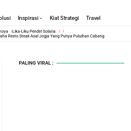
olusi
Inspirasi
Kiat Strategi
Travel
inoya
Lika-Liku Pendiri Solaria
saha Resto Steak Asal Jogja Yang Punya Puluihan Cabang
PALING VIRAL :